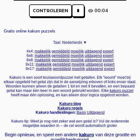
00:04
CONTROLEREN
Gratis online kakuro puzzels
Taal:
Nederlands ▼
4x4:
makkelijk
gemiddeld
moeilijk
uitdagend
expert
6x6:
makkelijk
gemiddeld
moeilijk
uitdagend
expert
8x8:
makkelijk
gemiddeld
moeilijk
uitdagend
expert
9x11:
makkelijk
gemiddeld
moeilijk
uitdagend
expert
9x17:
makkelijk
gemiddeld
moeilijk
uitdagend
expert
Kakuro is een soort kruiswoordpuzzel met getallen. Elk "woord" moet bij
elkaar opgeteld het getal zijn dat in de aanwijzing erboven of links ervan staat.
Woorden kunnen alleen de getallen 1 tot en met 9 bevatten, en een bepaald
getal kan maar één keer in een woord gebruikt worden. Elke
kakuro puzzel
heeft maar één oplossing, en kan alleen door logica opgelost worden.
Kakuro blog
Kakuro regels
Kakuro handleidingen:
Basis
Uitdagend
Kakuro tip: Weet je nog niet zeker wat een getal is? Vul de resterende
mogelijke waarden in -- de cel wordt automatisch groter.
Begin opnieuw, en speel een andere
kakuro
van deze grootte en
moeilijkheidsgraad.