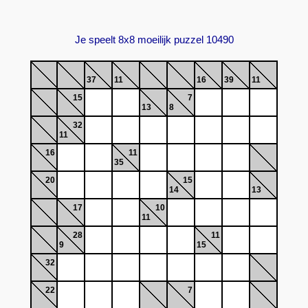
Je speelt 8x8 moeilijk puzzel 10490
37
11
16
39
11
15
7
13
8
32
11
16
11
35
20
15
14
13
17
10
11
28
11
9
15
32
22
7